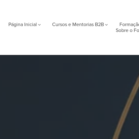
Página Inicial
Cursos e Mentorias B2B
Formaçã
Sobre o F